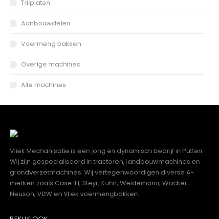
Trilplaten
Aanbouwdelen
Voermeng bakken
Overige machines
Alle machines
Vliek Mechanisatie is een jong en dynamisch bedrijf in Putten.
Wij zijn gespecialiseerd in tractoren, landbouwmachines en
grondverzetmachines. Wij vertegenwoordigen diverse A-
merken zoals Case IH, Steyr, Kuhn, Weidemann, Wacker
Neuson, VDW en Vliek voermengbakken.