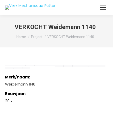
VERKOCHT Weidemann 1140
Je bent hier:
Home
Project
VERKOCHT Weidemann 1140
Merk/naam:
Weidemann 1140
Bouwjaar:
2017