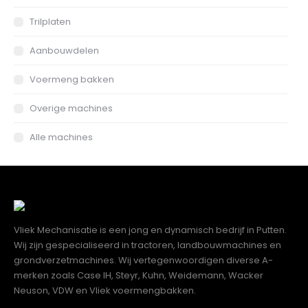
Trilplaten
Aanbouwdelen
Voermeng bakken
Overige machines
Alle machines
Vliek Mechanisatie is een jong en dynamisch bedrijf in Putten.
Wij zijn gespecialiseerd in tractoren, landbouwmachines en
grondverzetmachines. Wij vertegenwoordigen diverse A-
merken zoals Case IH, Steyr, Kuhn, Weidemann, Wacker
Neuson, VDW en Vliek voermengbakken.