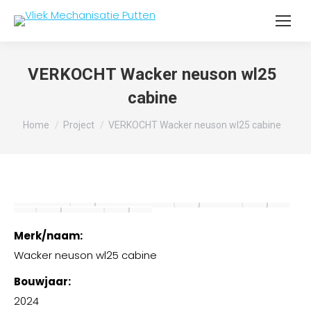
VERKOCHT Wacker neuson wl25
cabine
Je bent hier:
Home
Project
VERKOCHT Wacker neuson wl25 cabine
Merk/naam:
Wacker neuson wl25 cabine
Bouwjaar:
2024