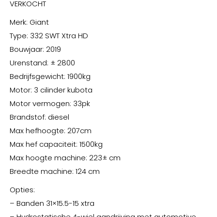
VERKOCHT
Merk: Giant
Type: 332 SWT Xtra HD
Bouwjaar: 2019
Urenstand: ± 2800
Bedrijfsgewicht: 1900kg
Motor: 3 cilinder kubota
Motor vermogen: 33pk
Brandstof: diesel
Max hefhoogte: 207cm
Max hef capaciteit: 1500kg
Max hoogte machine: 223± cm
Breedte machine: 124 cm
Opties:
– Banden 31×15.5-15 xtra
– Hydrostatische 4-wiel aandrijving met automotive