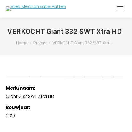
VERKOCHT Giant 332 SWT Xtra HD
Je bent hier:
Home
Project
VERKOCHT Giant 332 SWT Xtra…
Merk/naam:
Giant 332 SWT Xtra HD
Bouwjaar:
2019