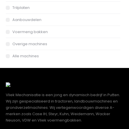
Trilplaten
Aanbouwdelen
Voermeng bakken
Overige machines
Alle machines
Vliek Mechanisatie is een jong en dynamisch bedrijf in Putten.
Wij zijn gespecialiseerd in tractoren, landbouwmachines en
grondverzetmachines. Wij vertegenwoordigen diverse A-
merken zoals Case IH, Steyr, Kuhn, Weidemann, Wacker
Neuson, VDW en Vliek voermengbakken.