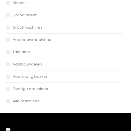
Shovels
Grondverzet
Graafmachines
Hooibouwmachines
Trilplaten
Aanbouwdelen
Voermeng bakken
Overige machines
Alle machines