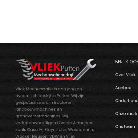
BEKIJK OO
Over Vliek
Aanbod
Vliek Mechanisatie is een jong en
dynamisch bedrijf in Putten. Wij zijn
Onderhoud
gespecialiseerd in tractoren,
landbouwmachines en
Onze merk
grondverzetmachines. Wij
vertegenwoordigen diverse A-merken
Ons team
zoals Case IH, Steyr, Kuhn, Weidemann,
Wacker Neuson, VDW en Vliek