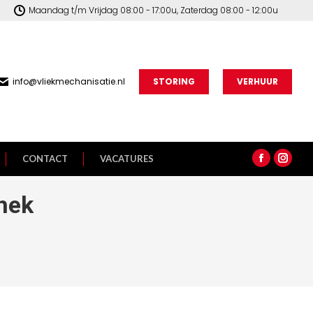
Maandag t/m Vrijdag 08:00 - 17:00u, Zaterdag 08:00 - 12:00u
info@vliekmechanisatie.nl
STORING
VERHUUR
CONTACT
VACATURES
Facebook
Insta
page
page
phek
opens
open
in
in
new
new
window
wind