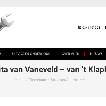
0341 491 798
D
SERVICE EN ONDERHOUD
OVER VLIEK
NIEUWS
ta van Vaneveld – van ’t Kla
Je bent hier:
Home
Teammate
Anita van Vaneveld – van…