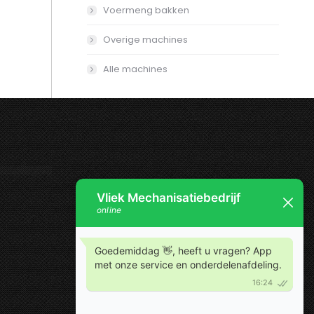
Voermeng bakken
Overige machines
Alle machines