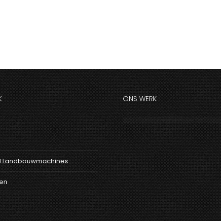
K
ONS WERK
 Landbouwmachines
en